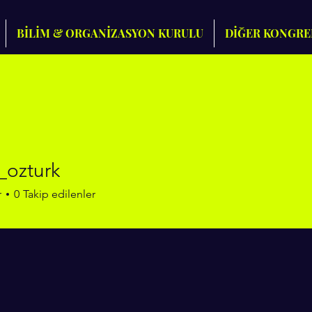
BİLİM & ORGANİZASYON KURULU
DİĞER KONGRE
_ozturk
turk
r
0
Takip edilenler