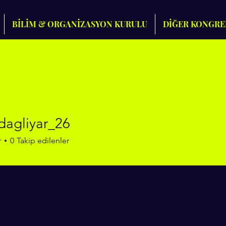
BİLİM & ORGANİZASYON KURULU
DİĞER KONGRE
dagliyar_26
liyar_26
r
0
Takip edilenler