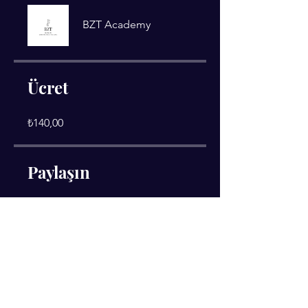
BZT Academy
Ücret
₺140,00
Paylaşın
Katıl