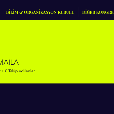
BİLİM & ORGANİZASYON KURULU
DİĞER KONGRE
MAILA
ILA
r
0
Takip edilenler