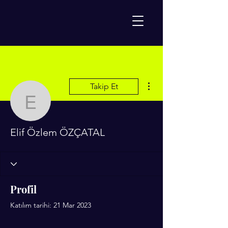
Diğer Eylemler
Takip Et
Elif Özlem ÖZÇATAL
Elif Özlem ÖZÇATAL
Profil
Katılım tarihi: 21 Mar 2023