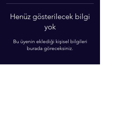
Henüz gösterilecek bilgi
yok
Bu üyenin eklediği kişisel bilgileri
burada göreceksiniz.
Daha fazla bilgi almak için!
Telefon numaranızı yazın!
Subscribe Now
© 2022 by BZT ACADEMY. Proudly