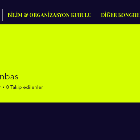
BİLİM & ORGANİZASYON KURULU
DİĞER KONGRE
anbas
as
r
0
Takip edilenler